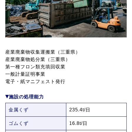
産業廃棄物収集運搬業（三重県）
産業廃棄物処分業（三重県）
第一種フロン類充填回収業
一般計量証明事業
電子・紙マニフェスト発行
施設の処理能力
金属くず
235.4t/日
ゴムくず
16.8t/日