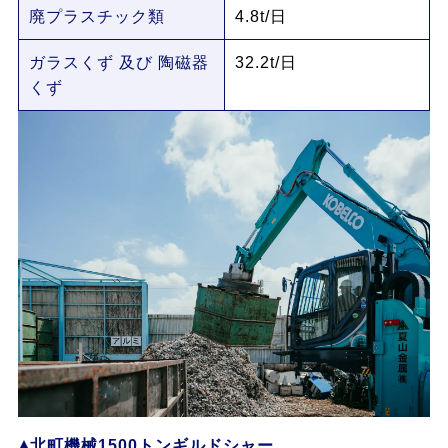
廃プラスチック類
4.8t/日
ガラスくず 及び 陶磁器
32.2t/日
くず
北町機械1500トンギルドシャー